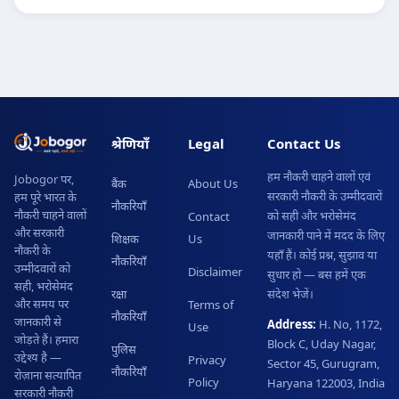
श्रेणियाँ
Legal
Contact Us
हम नौकरी चाहने वालों एवं
Jobogor पर,
बैंक
About Us
सरकारी नौकरी के उम्मीदवारों
हम पूरे भारत के
नौकरियाँ
नौकरी चाहने वालों
को सही और भरोसेमंद
Contact
और सरकारी
जानकारी पाने में मदद के लिए
शिक्षक
Us
नौकरी के
यहाँ हैं। कोई प्रश्न, सुझाव या
नौकरियाँ
उम्मीदवारों को
Disclaimer
सुधार हो — बस हमें एक
सही, भरोसेमंद
रक्षा
संदेश भेजें।
और समय पर
Terms of
नौकरियाँ
जानकारी से
Address:
H. No, 1172,
Use
जोड़ते हैं। हमारा
Block C, Uday Nagar,
पुलिस
उद्देश्य है —
Privacy
Sector 45, Gurugram,
नौकरियाँ
रोज़ाना सत्यापित
Policy
Haryana 122003, India
सरकारी नौकरी