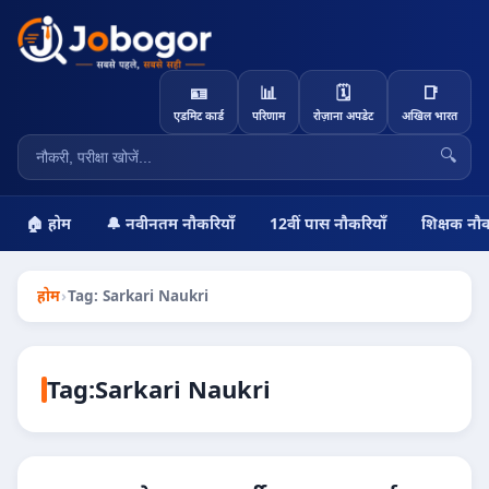
🪪
📊
🗓️
📑
एडमिट कार्ड
परिणाम
रोज़ाना अपडेट
अखिल भारत
🔍
🏠 होम
🔔 नवीनतम नौकरियाँ
12वीं पास नौकरियाँ
शिक्षक नौक
होम
›
Tag: Sarkari Naukri
Tag:
Sarkari Naukri