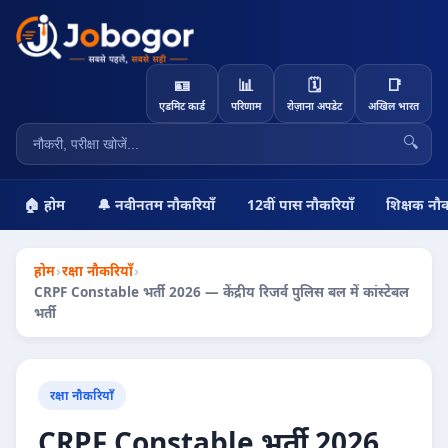
🪪
📊
🗓️
📑
एडमिट कार्ड
परिणाम
रोज़ाना अपडेट
अखिल भारत
🔍
🏠 होम
🔔 नवीनतम नौकरियाँ
12वीं पास नौकरियाँ
शिक्षक नौक
होम
›
रक्षा नौकरियाँ
›
CRPF Constable भर्ती 2026 — केंद्रीय रिजर्व पुलिस बल में कांस्टेबल
भर्ती
रक्षा नौकरियाँ
CRPF Constable भर्ती 2026