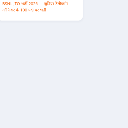
BSNL JTO भर्ती 2026 — जूनियर टेलीकॉम
ऑफिसर के 100 पदों पर भर्ती