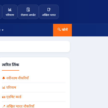
📊
🗓️
📑
परिणाम
रोज़ाना अपडेट
अखिल भारत
 ▾
🔍 खोजें
त्वरित लिंक
🔔 नवीनतम नौकरियाँ
📊 परिणाम
🪪 एडमिट कार्ड
📍 अखिल भारत नौकरियाँ