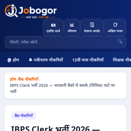
🪪
📊
🗓️
📑
एडमिट कार्ड
परिणाम
रोज़ाना अपडेट
अखिल भारत
🔍
🏠 होम
🔔 नवीनतम नौकरियाँ
12वीं पास नौकरियाँ
शिक्षक नौक
होम
›
बैंक नौकरियाँ
›
IBPS Clerk भर्ती 2026 — सरकारी बैंकों में क्लर्क (लिपिक) पदों पर
भर्ती
बैंक नौकरियाँ
IBPS Clerk भर्ती 2026 —